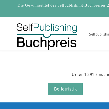
Zum
Die Gewinnertitel des Selfpublishing-Buchpreises 
Inhalt
springen
Selfpublish
Unter 1.291 Einsend
Belletristik